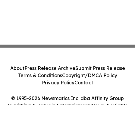
About
Press Release Archive
Submit Press Release
Terms & Conditions
Copyright/DMCA Policy
Privacy Policy
Contact
© 1995-2026 Newsmatics Inc. dba Affinity Group
Publishing & Bahrain Entertainment News. All Rights
Reserved.
Cookie Settings / Your Privacy Choices